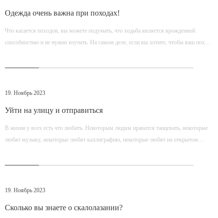
Одежда очень важна при походах!
Что касается походов, вы можете подумать, что ходьба является врожденной
способностью и не нужно изучать. На самом деле, если вы хотите, чтобы ваш поход
был более веселым и безопасным, то как планировать маршрут, как приготовить
оборудование, еду и Как найти жилье имеет решающее значение. * Штурма,
рубашки и брюки
19. Ноябрь 2023
Уйти на улицу и отправиться
В жизни у всех есть что любить. Некоторым людям нравится танцевать, некоторые
любят музыку, некоторые любят каллиграфию, некоторые любят на открытом
воздухе ... Говоря о свежем воздухе, большинство людей считают это тяжелым и
утомительным путешествием. Многие думают, что с людьми, которые играют на
улице, что -то не так, иначе они
19. Ноябрь 2023
Сколько вы знаете о скалолазании?