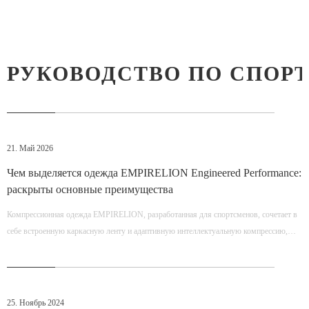
РУКОВОДСТВО ПО СПОР
21. Май 2026
Чем выделяется одежда EMPIRELION Engineered Performance:
раскрыты основные преимущества
Компрессионная одежда EMPIRELION, разработанная для спортсменов, сочетает в
себе встроенную каркасную ленту и адаптивную интеллектуальную компрессию,
обеспечивая превосходную поддержку, стабильность и восстановление. Встроенная
скелетонирующая лента – целенаправленная поддержка мышц и суставов, снижает
риск травм, повышает стабильность. Интеллектуальная адаптивная компрессия —
динамически регулирует компрессию в зависимости от движения, поддерживает
25. Ноябрь 2024