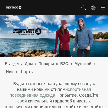
Насчет нас
Настройка
История бренда
Мужской
Наш рынок
женщины
Сертификаты
часто задаваемые вопросы
Бренд сотрудничества
Вы здесь:
»
»
»
»
Дом
Товары
B2C
Мужской
»
Шорты
Низ
Будьте готовы к наступающему сезону с
нашими новыми стилями
спортивная
повседневная одежда
Прибытие. Создайте
свой капсульный гардероб в чистых
классических линиях или сочетайте и сочетайте