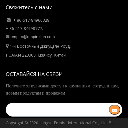
Свяжитесь с нами
+ 86-517-84966328

+ 86-517-84998777.
empire@empirelion.com


1-й Восточный Джиуцзян Роуд,
HUAIAN 223300, Цзянсу, Китай.
ОСТАВАЙСЯ НА СВЯЗИ
Получите за кулисами доступ к кампаниям, сотрудникам,
новым продуктам и продажам
Copyright © ️2020 Jiangsu Empire International Co., Ltd. Все