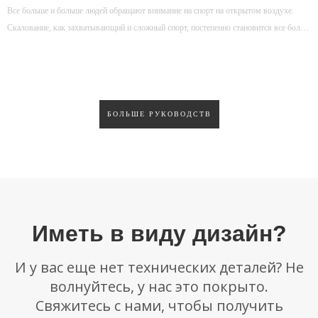
Все больше и больше людей обращают внимание на спорт на открытом воздухе.
Скалование, как захватывающий и сложный спорт, постепенно становится все более
популярным. Эта статья приведет вас в мир скалолазания и позволит вам понять все
аспекты скалолазания. 1. Происхождение и развитие
БОЛЬШЕ РУКОВОДСТВ
Иметь в виду дизайн?
И у вас еще нет технических деталей? Не
волнуйтесь, у нас это покрыто.
Свяжитесь с нами, чтобы получить